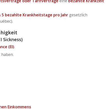
itsverträge oder Tarifverträge
eine
bezahlte Krankzeit
 5 bezahlte Krankheitstage pro Jahr
gesetzlich
Québec).
ähigkeit
I Sickness)
nce (EI)
.
t haben.
ichen Einkommens