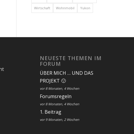
Wirtschaft
Wohnmobil
Yukon
E
NEUESTE THEMEN IM
FORUM
ht
ÜBER MICH … UND DAS
PROJEKT 🙂
vor 8 Monaten, 4 Wochen
Forumsregeln
vor 8 Monaten, 4 Wochen
1. Beitrag
vor 9 Monaten, 2 Wochen